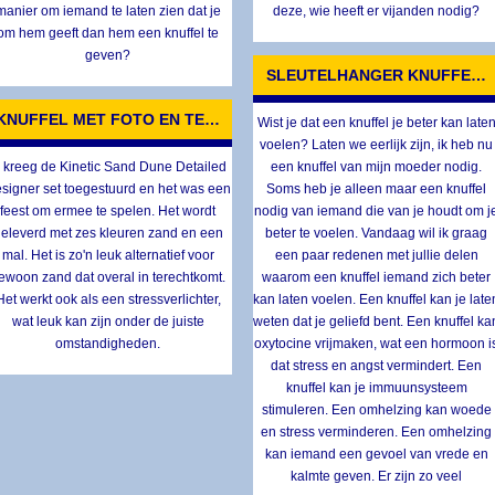
manier om iemand te laten zien dat je
deze, wie heeft er vijanden nodig?
om hem geeft dan hem een knuffel te
geven?
SLEUTELHANGER KNUFFEL 
KNUFFEL MET FOTO EN TEKST
Wist je dat een knuffel je beter kan late
voelen? Laten we eerlijk zijn, ik heb nu
k kreeg de Kinetic Sand Dune Detailed
een knuffel van mijn moeder nodig.
signer set toegestuurd en het was een
Soms heb je alleen maar een knuffel
feest om ermee te spelen. Het wordt
nodig van iemand die van je houdt om j
eleverd met zes kleuren zand en een
beter te voelen. Vandaag wil ik graag
mal. Het is zo'n leuk alternatief voor
een paar redenen met jullie delen
ewoon zand dat overal in terechtkomt.
waarom een knuffel iemand zich beter
Het werkt ook als een stressverlichter,
kan laten voelen. Een knuffel kan je late
wat leuk kan zijn onder de juiste
weten dat je geliefd bent. Een knuffel ka
omstandigheden.
oxytocine vrijmaken, wat een hormoon i
dat stress en angst vermindert. Een
knuffel kan je immuunsysteem
stimuleren. Een omhelzing kan woede
en stress verminderen. Een omhelzing
kan iemand een gevoel van vrede en
kalmte geven. Er zijn zo veel