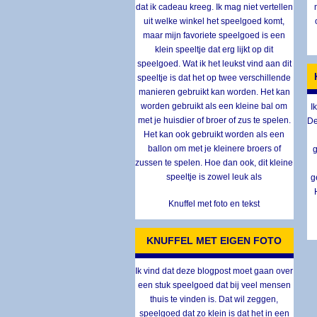
dat ik cadeau kreeg. Ik mag niet vertellen
uit welke winkel het speelgoed komt,
maar mijn favoriete speelgoed is een
klein speeltje dat erg lijkt op dit
speelgoed. Wat ik het leukst vind aan dit
speeltje is dat het op twee verschillende
manieren gebruikt kan worden. Het kan
worden gebruikt als een kleine bal om
I
met je huisdier of broer of zus te spelen.
De
Het kan ook gebruikt worden als een
ballon om met je kleinere broers of
g
zussen te spelen. Hoe dan ook, dit kleine
speeltje is zowel leuk als
g
Knuffel met foto en tekst
KNUFFEL MET EIGEN FOTO
Ik vind dat deze blogpost moet gaan over
een stuk speelgoed dat bij veel mensen
thuis te vinden is. Dat wil zeggen,
speelgoed dat zo klein is dat het in een