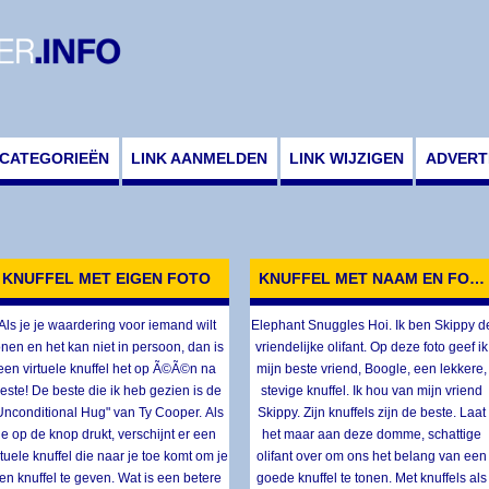
CATEGORIEËN
LINK AANMELDEN
LINK WIJZIGEN
ADVERT
KNUFFEL MET EIGEN FOTO
KNUFFEL MET NAAM EN FOT
Als je je waardering voor iemand wilt
Elephant Snuggles Hoi. Ik ben Skippy d
onen en het kan niet in persoon, dan is
vriendelijke olifant. Op deze foto geef ik
een virtuele knuffel het op Ã©Ã©n na
mijn beste vriend, Boogle, een lekkere,
este! De beste die ik heb gezien is de
stevige knuffel. Ik hou van mijn vriend
Unconditional Hug" van Ty Cooper. Als
Skippy. Zijn knuffels zijn de beste. Laat
je op de knop drukt, verschijnt er een
het maar aan deze domme, schattige
rtuele knuffel die naar je toe komt om je
olifant over om ons het belang van een
en knuffel te geven. Wat is een betere
goede knuffel te tonen. Met knuffels als