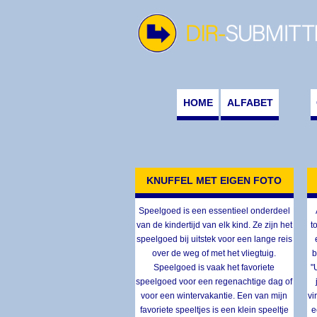
HOME
ALFABET
KNUFFEL MET EIGEN FOTO
Speelgoed is een essentieel onderdeel
van de kindertijd van elk kind. Ze zijn het
t
speelgoed bij uitstek voor een lange reis
over de weg of met het vliegtuig.
b
Speelgoed is vaak het favoriete
"
speelgoed voor een regenachtige dag of
voor een wintervakantie. Een van mijn
vi
favoriete speeltjes is een klein speeltje
e